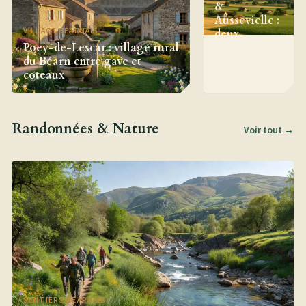
&
Aussevielle :
VILLAGE BÉARNAIS
deux
Poey-de-Lescar : village rural
villages de la
du Béarn entre gave et
plaine du
coteaux
Béarn
Randonnées & Nature
Voir tout →
SENTIERS BÉARNAIS