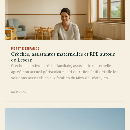
PETITE ENFANCE
Crèches, assistantes maternelles et RPE autour
de Lescar
Crèche collective, crèche familiale, assistante maternelle
agréée ou accueil périscolaire : cet entretien fictif détaille les
solutions accessibles aux familles du Miey de Béarn, les
démarches d'inscription, les tarifs et le rôle du Relais Petite
Enfance.
août 2026