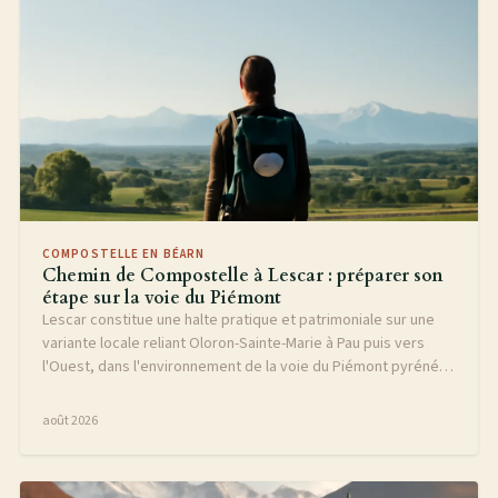
COMPOSTELLE EN BÉARN
Chemin de Compostelle à Lescar : préparer son
étape sur la voie du Piémont
Lescar constitue une halte pratique et patrimoniale sur une
variante locale reliant Oloron-Sainte-Marie à Pau puis vers
l'Ouest, dans l'environnement de la voie du Piémont pyrénéen
et de la voie d'Arles. Ce guide aide le marcheur à préparer ses
distances, son hébergement, ses courses, son équipement
août 2026
et son passage dans la cité épiscopale.