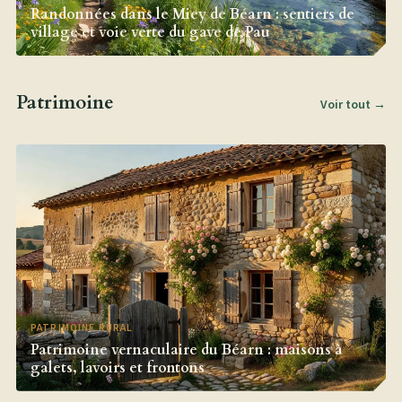
Randonnées dans le Miey de Béarn : sentiers de
village et voie verte du gave de Pau
Patrimoine
Voir tout →
PATRIMOINE RURAL
Patrimoine vernaculaire du Béarn : maisons à
galets, lavoirs et frontons