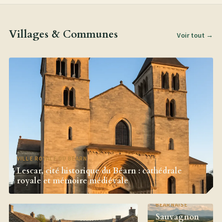
Villages & Communes
Voir tout →
VILLE ROYALE DU BÉARN
Lescar, cité historique du Béarn : cathédrale
royale et mémoire médiévale
PLAINE
BÉARNAISE
Sauvagnon