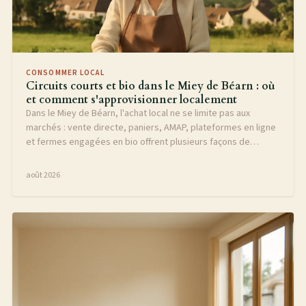
CONSOMMER LOCAL
Circuits courts et bio dans le Miey de Béarn : où
et comment s'approvisionner localement
Dans le Miey de Béarn, l'achat local ne se limite pas aux
marchés : vente directe, paniers, AMAP, plateformes en ligne
et fermes engagées en bio offrent plusieurs façons de
s'approvisionner. Ce guide aide à distinguer les vrais circuits
courts, à comprendre les labels et à organiser ses achats
août 2026
selon les saisons.