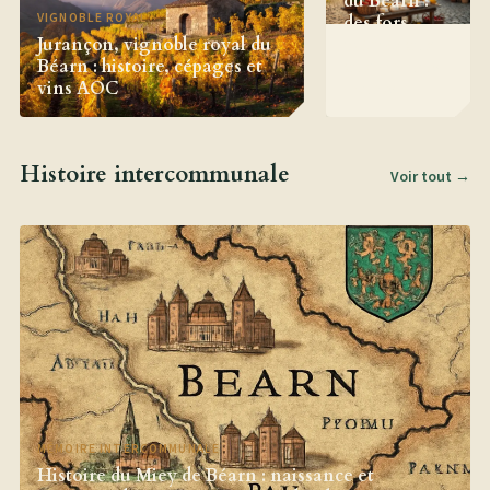
du Béarn :
VIGNOBLE ROYAL
des fors
Jurançon, vignoble royal du
médiévaux
Béarn : histoire, cépages et
aux circuits
vins AOC
courts
Histoire intercommunale
Voir tout →
MÉMOIRE INTERCOMMUNALE
Histoire du Miey de Béarn : naissance et