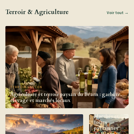
Terroir & Agriculture
Voir tout →
TERROIR GASCON
Agriculture et terroir paysan du Béarn : garbure,
élevage et marchés locaux
TRADITION
GASCONNE
Marchés et
foires
paysannes