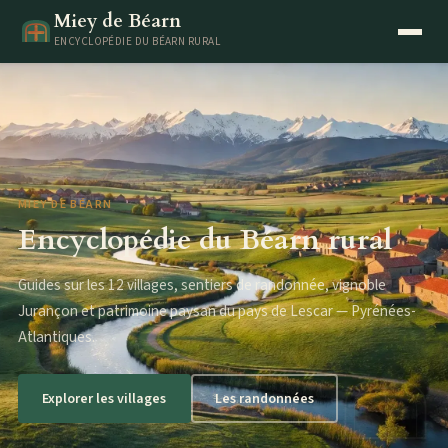
Miey de Béarn
ENCYCLOPÉDIE DU BÉARN RURAL
MIEY DE BÉARN
Encyclopédie du Béarn rural
Guides sur les 12 villages, sentiers de randonnée, vignoble
Jurançon et patrimoine paysan du pays de Lescar — Pyrénées-
Atlantiques.
Explorer les villages
Les randonnées