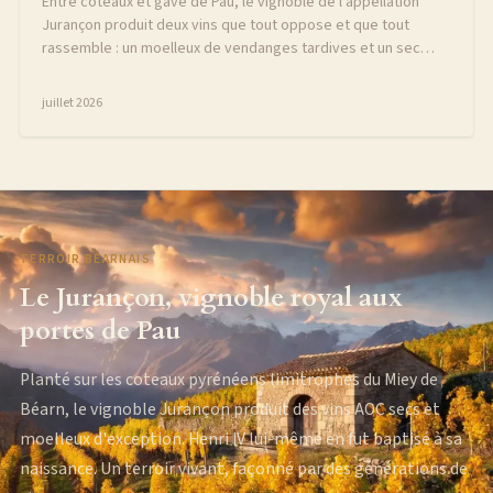
Entre coteaux et gave de Pau, le vignoble de l'appellation
Jurançon produit deux vins que tout oppose et que tout
rassemble : un moelleux de vendanges tardives et un sec
minéral, tous deux nés du petit manseng.
juillet 2026
TERROIR BÉARNAIS
Le Jurançon, vignoble royal aux
portes de Pau
Planté sur les coteaux pyrénéens limitrophes du Miey de
Béarn, le vignoble Jurançon produit des vins AOC secs et
moelleux d'exception. Henri IV lui-même en fut baptisé à sa
naissance. Un terroir vivant, façonné par des générations de